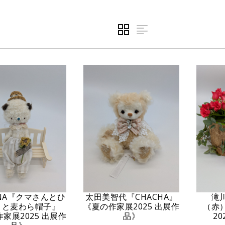
ONA『クマさんとひ
太田美智代『CHACHA』
滝
りと麦わら帽子』
《夏の作家展2025 出展作
（赤
家展2025 出展作
品》
2