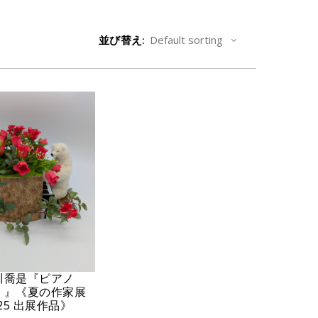
並び替え:
川喬是『ピアノ
）』《夏の作家展
025 出展作品》