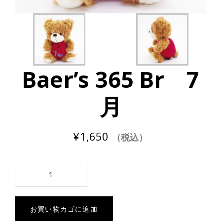
Baer’s 365 Br 7
月
¥
1,650
（税込）
Baer's
365
Br
7
お買い物カゴに追加