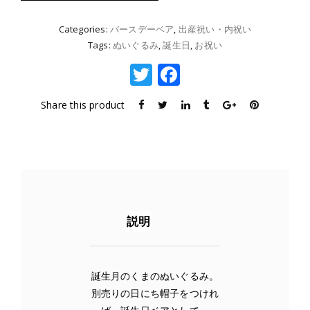
月
個
Categories:
バースデーベア
,
出産祝い・内祝い
Tags:
ぬいぐるみ
,
誕生日
,
お祝い
T
F
w
a
Share this product
it
c
te
e
r
b
o
o
説明
k
誕生月のくまのぬいぐるみ。
別売りの日にち帽子をつけれ