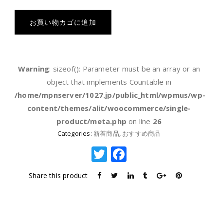
ル
モ
お買い物カゴに追加
ア
ウ
マ
Warning
: sizeof(): Parameter must be an array or an
キ
object that implements Countable in
ー
/home/mpnserver/1027.jp/public_html/wpmus/wp-
ホ
content/themes/alit/woocommerce/single-
ル
product/meta.php
on line
26
ダ
Categories:
新着商品
,
おすすめ商品
ー
T
F
ブ
w
a
ラ
Share this product
ッ
it
c
ク
te
e
個
r
b