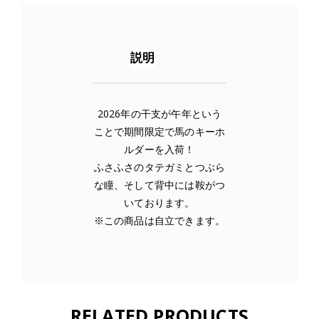
o
o
説明
k
2026年の干支が午年という
ことで期間限定で馬のキーホ
ルダーを入荷！
ふさふさのタテガミとつぶら
な瞳、そして背中には鞍がつ
いております。
※この商品は自立できます。
RELATED PRODUCTS