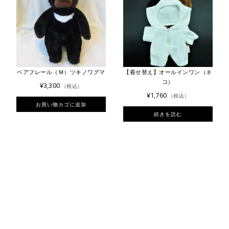
ベアフレール（Ｍ）ツキノワグマ
【着せ替え】オールインワン（ネ
コ）
¥
3,300
（税込）
¥
1,760
（税込）
お買い物カゴに追加
続きを読む