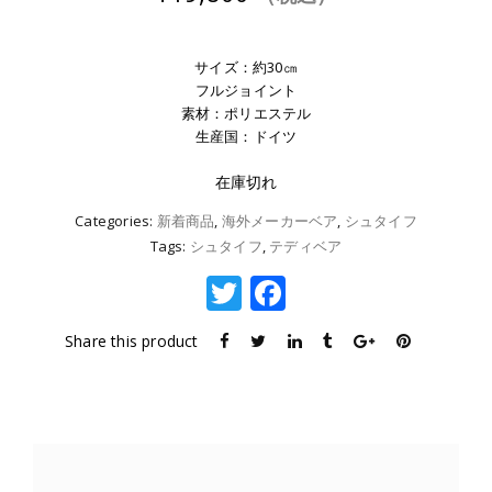
サイズ：約30㎝
フルジョイント
素材：ポリエステル
生産国：ドイツ
在庫切れ
Categories:
新着商品
,
海外メーカーベア
,
シュタイフ
Tags:
シュタイフ
,
テディベア
T
F
w
a
Share this product
it
c
te
e
r
b
o