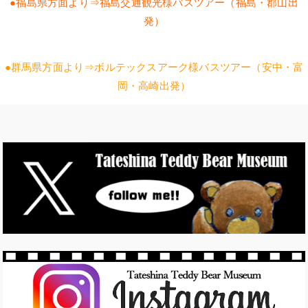
●福島県方面より⇒福島交通観光様バスツアー（福島・郡山出
発）
●群馬県方面より⇒ボルテックスアーク様バスツアー（安中・富
岡・高崎出発）