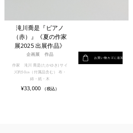
滝川喬是『ピアノ
（赤）』《夏の作家
展2025 出展作品》
企画展 作品
お買い物カゴに追加
作家 滝川 喬是(たかゆき) サイ
ズ約50㎝（付属品含む） 布・
綿・紙・木
¥
33,000
（税込）