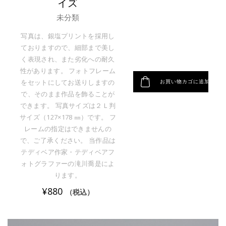
イズ
未分類
写真は、銀塩プリントを採用し
ておりますので、細部まで美し
く表現され、また劣化への耐久
性があります。 フォトフレーム
お買い物カゴに追加
をセットにしてお送りしますの
で、そのまま作品を飾ることが
できます。 写真サイズは２Ｌ判
サイズ（127×178 ㎜）です。 フ
レームの指定はできませんの
で、ご了承ください。 当作品は
テディベア作家・テディベアフ
ォトグラファーの滝川喬是によ
ります。
¥
880
（税込）