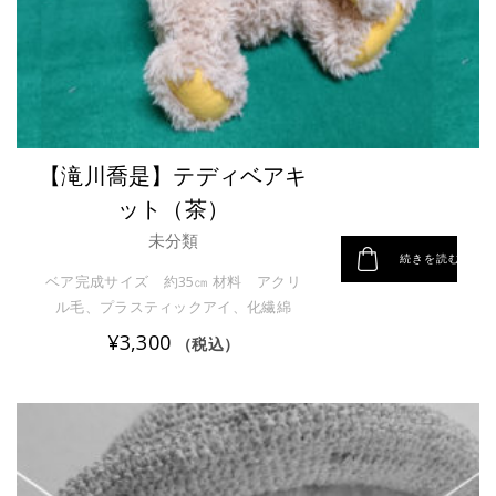
【滝川喬是】テディベアキ
ット（茶）
未分類
続きを読む
ベア完成サイズ 約35㎝ 材料 アクリ
ル毛、プラスティックアイ、化繊綿
¥
3,300
（税込）