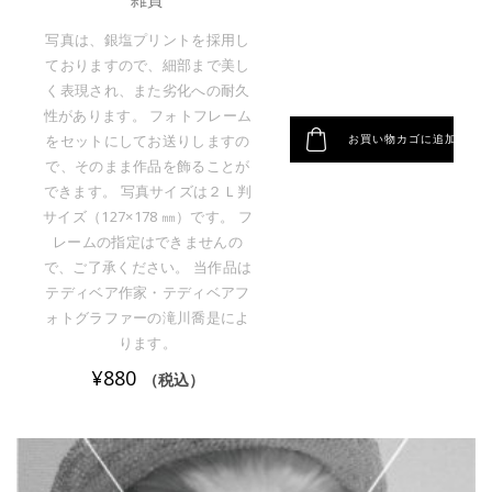
写真は、銀塩プリントを採用し
ておりますので、細部まで美し
く表現され、また劣化への耐久
性があります。 フォトフレーム
お買い物カゴに追加
をセットにしてお送りしますの
で、そのまま作品を飾ることが
できます。 写真サイズは２Ｌ判
サイズ（127×178 ㎜）です。 フ
レームの指定はできませんの
で、ご了承ください。 当作品は
テディベア作家・テディベアフ
ォトグラファーの滝川喬是によ
ります。
¥
880
（税込）