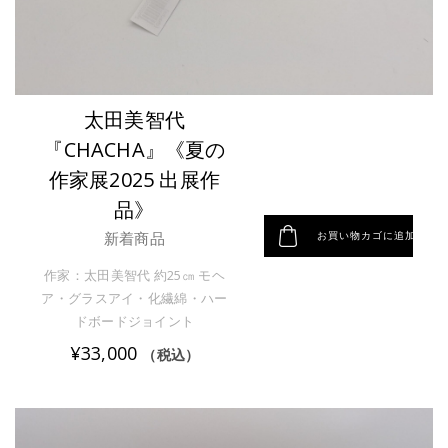
太田美智代
『CHACHA』《夏の
作家展2025 出展作
品》
お買い物カゴに追加
新着商品
作家：太田美智代 約25㎝ モヘ
ア・グラスアイ・化繊綿・ハー
ドボードジョイント
¥
33,000
（税込）