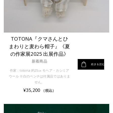
TOTONA『クマさんとひ
まわりと麦わら帽子』《夏
の作家展2025 出展作品》
新着商品
続きを読む
作家：totona 約25㎝ モヘア・カシミア
ウール ※白のベンチは付属品ではありま
せん。
¥
35,200
（税込）