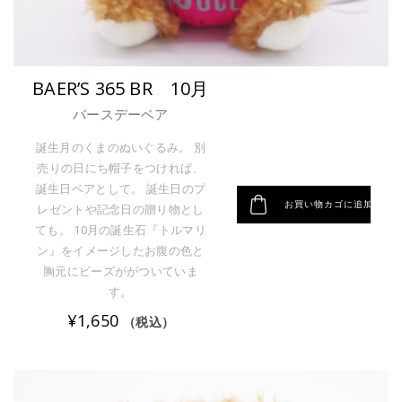
BAER’S 365 BR 10月
バースデーベア
誕生月のくまのぬいぐるみ。 別
売りの日にち帽子をつければ、
誕生日ベアとして。 誕生日のプ
お買い物カゴに追加
レゼントや記念日の贈り物とし
ても。 10月の誕生石『トルマリ
ン』をイメージしたお腹の色と
胸元にビーズががついていま
す。
¥
1,650
（税込）