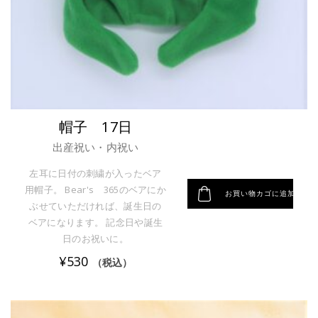
帽子 17日
出産祝い・内祝い
左耳に日付の刺繍が入ったベア
用帽子。 Bear's 365のベアにか
お買い物カゴに追加
ぶせていただければ、誕生日の
ベアになります。 記念日や誕生
日のお祝いに。
¥
530
（税込）