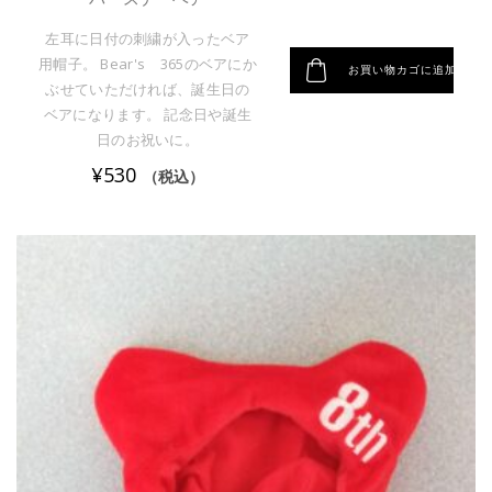
左耳に日付の刺繍が入ったベア
用帽子。 Bear's 365のベアにか
お買い物カゴに追加
ぶせていただければ、誕生日の
ベアになります。 記念日や誕生
日のお祝いに。
¥
530
（税込）