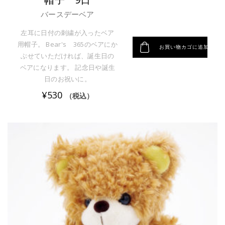
バースデーベア
左耳に日付の刺繍が入ったベア
用帽子。 Bear's 365のベアにか
お買い物カゴに追加
ぶせていただければ、誕生日の
ベアになります。 記念日や誕生
日のお祝いに。
¥
530
（税込）