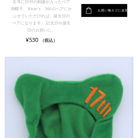
左耳に日付の刺繍が入ったベア
用帽子。 Bear's 365のベアにか
お買い物カゴに追加
ぶせていただければ、誕生日の
ベアになります。 記念日や誕生
日のお祝いに。
¥
530
（税込）