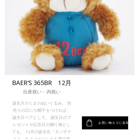
BAER’S 365BR 12月
出産祝い・内祝い
誕生月のくまのぬいぐるみ。 別
売りの日にち帽子をつければ、
誕生日ベアとして。 誕生日のプ
お買い物カゴに追加
レゼントや記念日の贈り物とし
ても。 12月の誕生石『タンザナ
イト』をイメージしたお腹の色