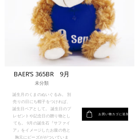
BAER’S 365BR 9月
未分類
誕生月のくまのぬいぐるみ。 別
売りの日にち帽子をつければ、
誕生日ベアとして。 誕生日のプ
お買い物カゴに追加
レゼントや記念日の贈り物とし
ても。 9月の誕生石『サファイ
ア』をイメージしたお腹の色と
胸元にビーズががついていま