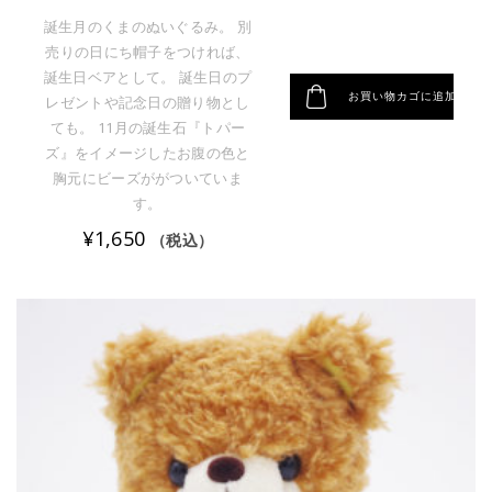
誕生月のくまのぬいぐるみ。 別
売りの日にち帽子をつければ、
誕生日ベアとして。 誕生日のプ
お買い物カゴに追加
レゼントや記念日の贈り物とし
ても。 11月の誕生石『トパー
ズ』をイメージしたお腹の色と
胸元にビーズががついていま
す。
¥
1,650
（税込）