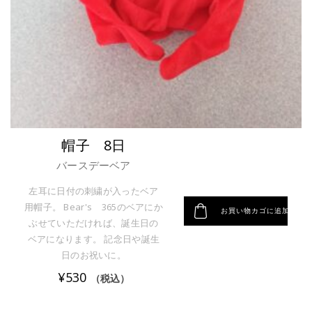
帽子 8日
バースデーベア
左耳に日付の刺繍が入ったベア
用帽子。 Bear's 365のベアにか
お買い物カゴに追加
ぶせていただければ、誕生日の
ベアになります。 記念日や誕生
日のお祝いに。
¥
530
（税込）