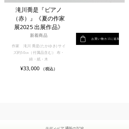
滝川喬是『ピアノ
（赤）』《夏の作家
展2025 出展作品》
新着商品
お買い物カゴに追加
作家 滝川 喬是(たかゆき) サイ
ズ約50㎝（付属品含む） 布・
綿・紙・木
¥
33,000
（税込）
テディベア 通販のTOP