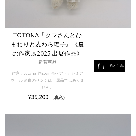
TOTONA『クマさんとひ
まわりと麦わら帽子』《夏
の作家展2025 出展作品》
新着商品
続きを読む
作家：totona 約25㎝ モヘア・カシミア
ウール ※白のベンチは付属品ではありま
せん。
¥
35,200
（税込）