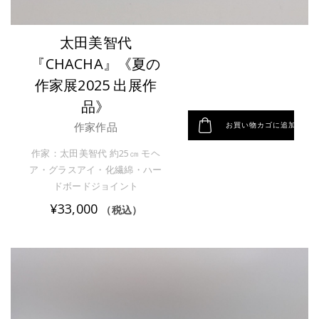
太田美智代
『CHACHA』《夏の
作家展2025 出展作
品》
お買い物カゴに追加
作家作品
作家：太田美智代 約25㎝ モヘ
ア・グラスアイ・化繊綿・ハー
ドボードジョイント
¥
33,000
（税込）