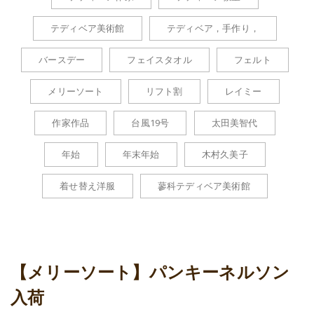
テディベア美術館
テディベア，手作り，
バースデー
フェイスタオル
フェルト
メリーソート
リフト割
レイミー
作家作品
台風19号
太田美智代
年始
年末年始
木村久美子
着せ替え洋服
蓼科テディベア美術館
【メリーソート】パンキーネルソン
入荷