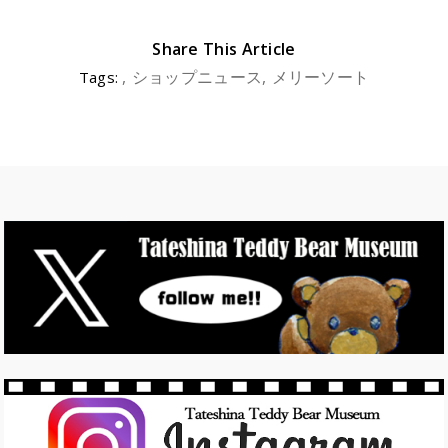
w
a
it
c
Share This Article
te
e
ショップニュース
メリーソート
Tags:
r
b
o
o
k