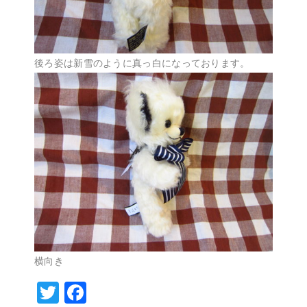
後ろ姿は新雪のように真っ白になっております。
横向き
T
F