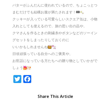
バターがふんだんに使われているので、ちょこっとつ
まむだけでも結構お腹が満たされます！
クッキーが入っている可愛らしいスクエア缶は、小物
入れとしても使えるので、旅の思い出の品や、
クマさんを作るときの刺繍糸やボタンなどのソーイン
グセットをしまったりしておくのに
いいかもしれませんね
日頃頑張っている自分へのご褒美や、
お世話になっている方たちへの贈り物としていかがで
しょう
T
F
w
a
it
c
Share This Article
te
e
r
b