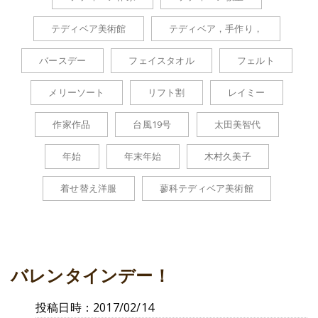
テディベア美術館
テディベア，手作り，
バースデー
フェイスタオル
フェルト
メリーソート
リフト割
レイミー
作家作品
台風19号
太田美智代
年始
年末年始
木村久美子
着せ替え洋服
蓼科テディベア美術館
バレンタインデー！
投稿日時：2017/02/14