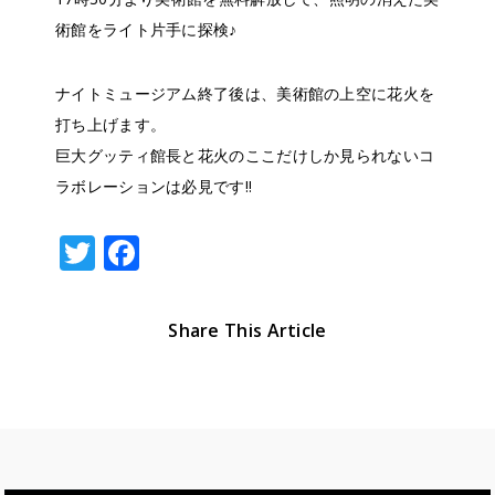
術館をライト片手に探検♪
ナイトミュージアム終了後は、美術館の上空に花火を
打ち上げます。
巨大グッティ館長と花火のここだけしか見られないコ
ラボレーションは必見です!!
T
F
w
a
it
c
Share This Article
te
e
r
b
o
o