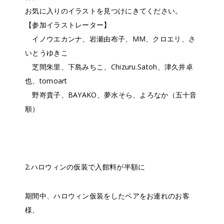
お気に入りのイラストを見つけにきてください。
【参加イラストレーター】
イノウエカンナ、岩瀬由布子、MM、クロエリ、さ
いとうゆきこ
芝間朱里、下島みちこ、Chizuru.Satoh、津久井卓
也、tomoart
野嵜貴子、BAYAKO、夢水そら、よろなか（五十音
順）
2.ハロウィンの仮装で入館料が半額に
期間中、ハロウィン仮装をしたベアをお連れのお客
様、