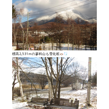
標高2,531ｍの蓼科山も雪化粧