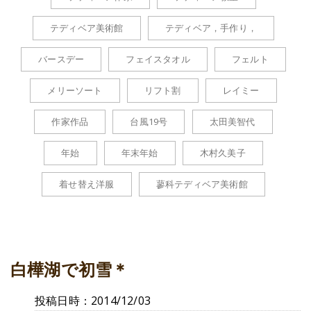
テディベア美術館
テディベア，手作り，
バースデー
フェイスタオル
フェルト
メリーソート
リフト割
レイミー
作家作品
台風19号
太田美智代
年始
年末年始
木村久美子
着せ替え洋服
蓼科テディベア美術館
白樺湖で初雪＊
投稿日時：2014/12/03