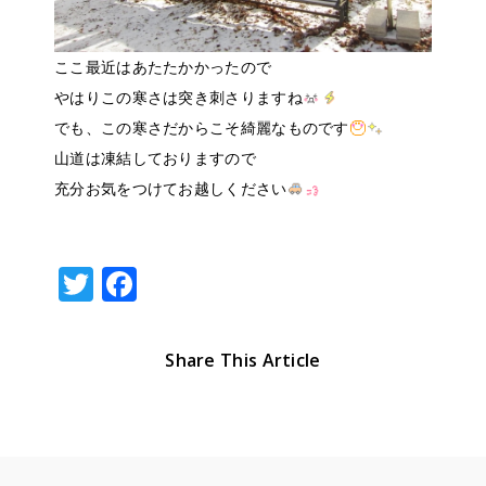
ここ最近はあたたかかったので
やはりこの寒さは突き刺さりますね
でも、この寒さだからこそ綺麗なものです
山道は凍結しておりますので
充分お気をつけてお越しください
T
F
w
a
it
c
Share This Article
te
e
r
b
o