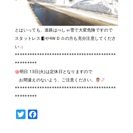
とはいっても、道路はべしゃ雪で大変危険ですので
スタットレス
や4ＷＤ
の方も充分注意してくださ
い
*****************************************
*********
明日 13日(火)は定休日となりますので
お間違えのないよう、ご注意ください。
*****************************************
*********
T
F
w
a