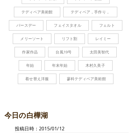
テディベア美術館
テディベア，手作り，
バースデー
フェイスタオル
フェルト
メリーソート
リフト割
レイミー
作家作品
台風19号
太田美智代
年始
年末年始
木村久美子
着せ替え洋服
蓼科テディベア美術館
今日の白樺湖
投稿日時：2015/01/12