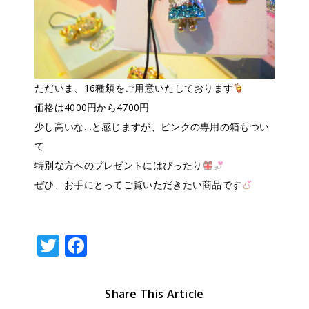
ただいま、16種類をご用意いたしております
価格は4000円から4700円
少し高いな…と感じますが、ピンクの専用の箱もつい
て
特別な方へのプレゼントにはぴったり
ぜひ、お手にとってご覧いただきたい商品です
T
F
w
a
it
c
Share This Article