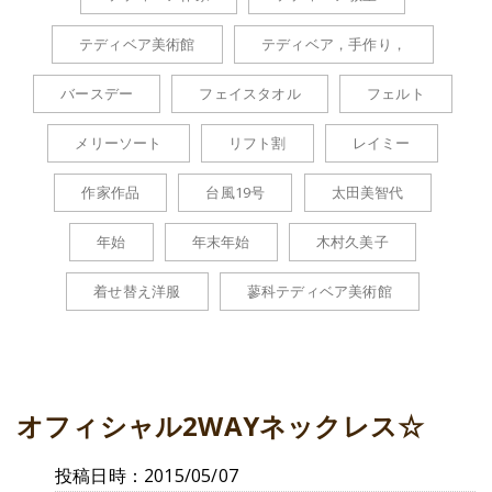
テディベア美術館
テディベア，手作り，
バースデー
フェイスタオル
フェルト
メリーソート
リフト割
レイミー
作家作品
台風19号
太田美智代
年始
年末年始
木村久美子
着せ替え洋服
蓼科テディベア美術館
オフィシャル2WAYネックレス☆
投稿日時：2015/05/07