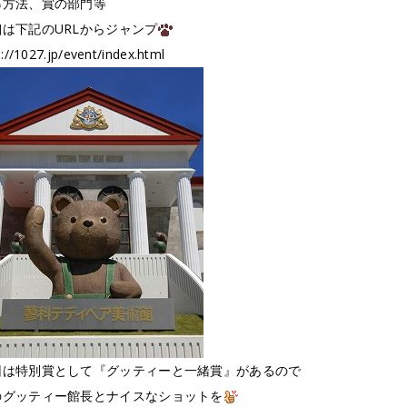
募方法、賞の部門等
細は下記のURLからジャンプ
p://1027.jp/event/index.html
回は特別賞として『グッティーと一緒賞』があるので
のグッティー館長とナイスなショットを