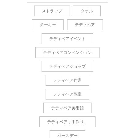
ストラップ
タオル
チーキー
テディベア
テディベアイベント
テディベアコンベンション
テディベアショップ
テディベア作家
テディベア教室
テディベア美術館
テディベア，手作り，
バースデー