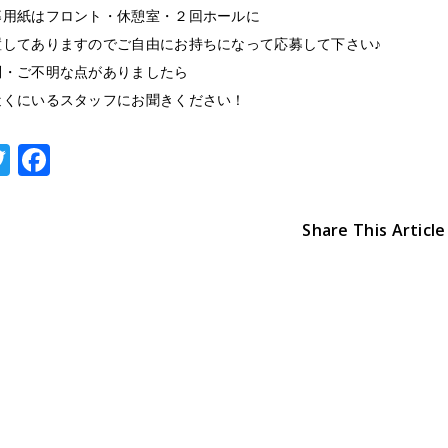
募用紙はフロント・休憩室・２回ホールに
置してありますのでご自由にお持ちになって応募して下さい♪
問・ご不明な点がありましたら
近くにいるスタッフにお聞きください！
T
F
w
a
it
c
Share This Article
te
e
r
b
o
o
k