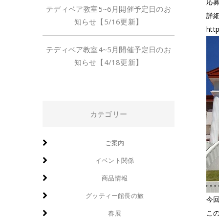
応
テディベア教室5~6月開催予定日のお
詳
知らせ【5/16更新】
htt
テディベア教室4~5月開催予定日のお
知らせ【4/18更新】
カテゴリー
ご案内
イベント関係
商品情報
グッティー館長の旅
今
こ
春展