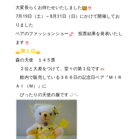
大変長らくお待たせいたしました
7月19日（土）～8月31日（日）にかけて開催してお
りました
ベアのファッションショー
投票結果を発表いたし
ます
第１位
森の天使 １４５票
２位と大差をつけて、堂々の第１位です
館内で販売している３６６日の記念日ベア『ＭＩＲ
ＡＩ（Ｍ）』に
ぴったりの天使の服です