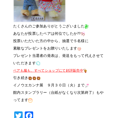
たくさんのご参加ありがとうございました
あなたが投票したベアは何位でしたか??
投票いただいた方の中から、抽選で５名様に
素敵なプレゼントをお贈りいたします
プレゼント当選者の発表は、発送をもって代えさせて
いただきます
ベアも服も、すべてショップにて好評販売中
引き続き
イノウエカンナ展 ９月３０日（火）まで
館内スタンプラリー（台紙がなくなり次第終了）もや
ってます
T
F