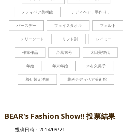
テディベア美術館
テディベア，手作り，
バースデー
フェイスタオル
フェルト
メリーソート
リフト割
レイミー
作家作品
台風19号
太田美智代
年始
年末年始
木村久美子
着せ替え洋服
蓼科テディベア美術館
BEAR's Fashion Show!! 投票結果
投稿日時：2014/09/21