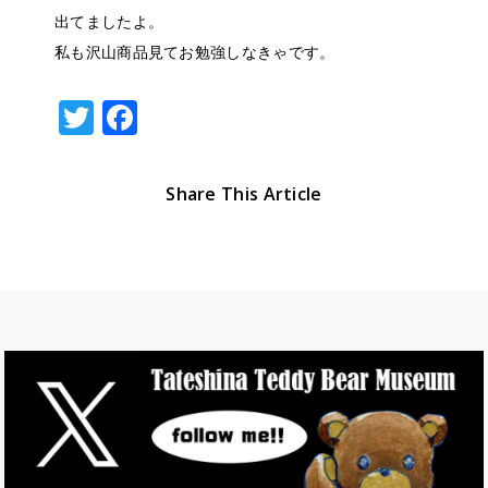
出てましたよ。
私も沢山商品見てお勉強しなきゃです。
T
F
w
a
it
c
Share This Article
te
e
r
b
o
o
k