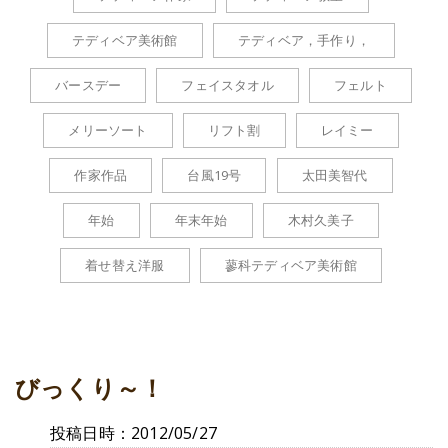
テディベア美術館
テディベア，手作り，
バースデー
フェイスタオル
フェルト
メリーソート
リフト割
レイミー
作家作品
台風19号
太田美智代
年始
年末年始
木村久美子
着せ替え洋服
蓼科テディベア美術館
びっくり～！
投稿日時：2012/05/27