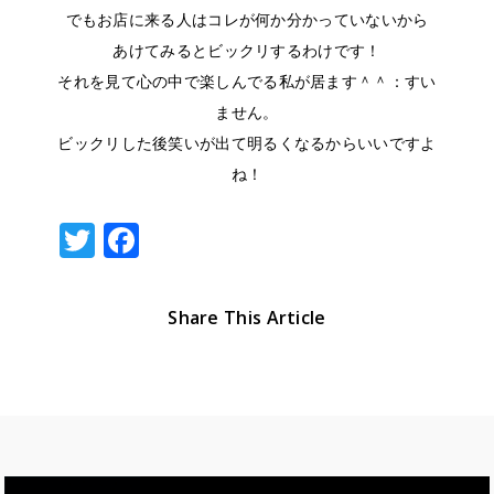
でもお店に来る人はコレが何か分かっていないから
あけてみるとビックリするわけです！
それを見て心の中で楽しんでる私が居ます＾＾：すい
ません。
ビックリした後笑いが出て明るくなるからいいですよ
ね！
T
F
w
a
it
c
Share This Article
te
e
r
b
o
o
k