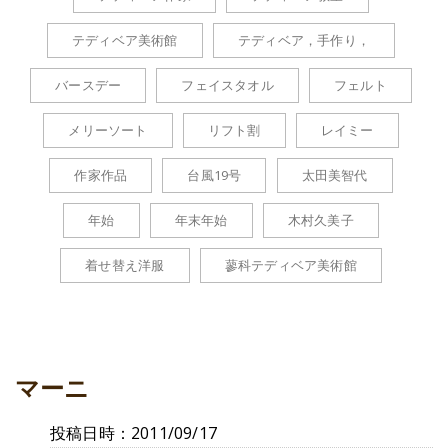
テディベア美術館
テディベア，手作り，
バースデー
フェイスタオル
フェルト
メリーソート
リフト割
レイミー
作家作品
台風19号
太田美智代
年始
年末年始
木村久美子
着せ替え洋服
蓼科テディベア美術館
マーニ
投稿日時：2011/09/17