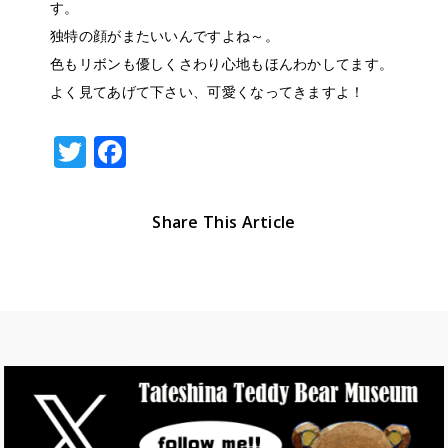
す。
独特の顔がまたいいんですよね～。
色もリボンも優しくさわり心地もほんわかしてます。
よく見てあげて下さい、可愛くなってきますよ！
T
F
w
a
it
c
Share This Article
te
e
r
b
o
o
k