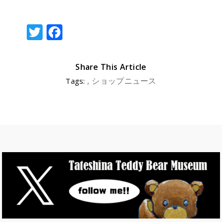
T
F
w
a
it
c
Share This Article
te
e
ショップニュース
Tags:
r
b
o
o
k