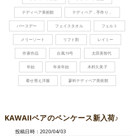
テディベア美術館
テディベア，手作り，
バースデー
フェイスタオル
フェルト
メリーソート
リフト割
レイミー
作家作品
台風19号
太田美智代
年始
年末年始
木村久美子
着せ替え洋服
蓼科テディベア美術館
KAWAIIベアのペンケース新入荷♪
投稿日時：2020/04/03