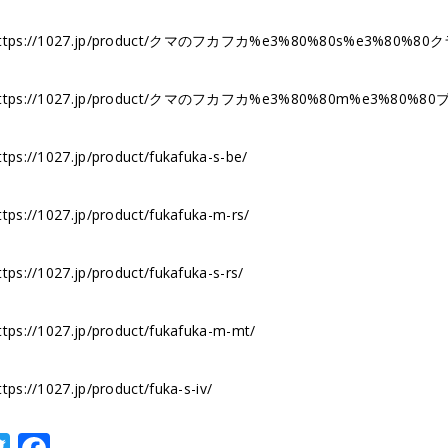
ttps://1027.jp/product/クマのフカフカ%e3%80%80s%e3%80%
ttps://1027.jp/product/クマのフカフカ%e3%80%80m%e3%80%8
ttps://1027.jp/product/fukafuka-s-be/
ttps://1027.jp/product/fukafuka-m-rs/
ttps://1027.jp/product/fukafuka-s-rs/
ttps://1027.jp/product/fukafuka-m-mt/
ttps://1027.jp/product/fuka-s-iv/