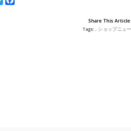
T
F
w
a
it
c
Share This Article
te
e
ショップニュ
Tags:
r
b
o
o
k