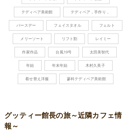
テディベア美術館
テディベア，手作り，
バースデー
フェイスタオル
フェルト
メリーソート
リフト割
レイミー
作家作品
台風19号
太田美智代
年始
年末年始
木村久美子
着せ替え洋服
蓼科テディベア美術館
グッティー館長の旅～近隣カフェ情
報～