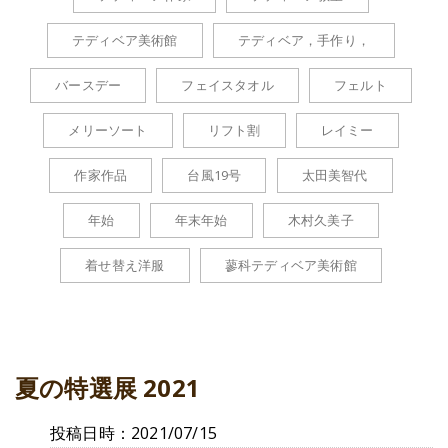
テディベア美術館
テディベア，手作り，
バースデー
フェイスタオル
フェルト
メリーソート
リフト割
レイミー
作家作品
台風19号
太田美智代
年始
年末年始
木村久美子
着せ替え洋服
蓼科テディベア美術館
夏の特選展 2021
投稿日時：2021/07/15