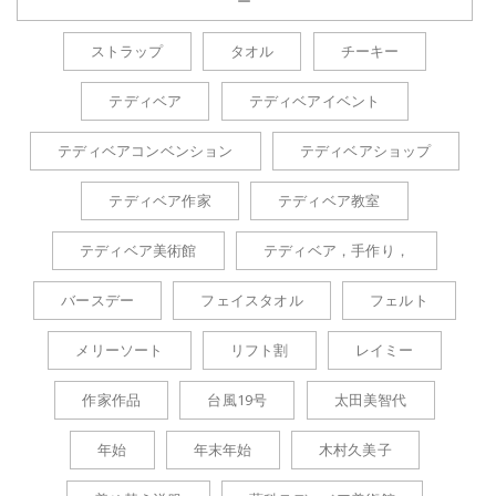
ー
ストラップ
タオル
チーキー
テディベア
テディベアイベント
テディベアコンベンション
テディベアショップ
テディベア作家
テディベア教室
テディベア美術館
テディベア，手作り，
バースデー
フェイスタオル
フェルト
メリーソート
リフト割
レイミー
作家作品
台風19号
太田美智代
年始
年末年始
木村久美子