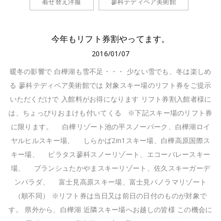
着せ替え洋服
蓼科テディベア美術館
今年もリフト券割やってます。
2016/01/07
暖冬の影響で 白樺湖も雪不足・・・ 少ない雪でも、冬は楽しめ
る 蓼科テディベア美術館では 対象スキー場のリフト券をご提示
いただくだけで 入館料がお得になります リフト券割入館者様に
は、ちょっぴりおまけも付いてくる ※下記スキー場のリフト券
に限ります。 白樺リゾート池の平スノーパーク、白樺湖ロイ
ヤルヒルスキー場、 しらかば2in1スキー場、白樺高原国際ス
キー場、 ピラタス蓼科スノーリゾート、エコーバレースキー
場、 ブランシュたかやまスキーリゾート、佐久スキーガーデ
ンパラダ、 富士見高原スキー場、富士見パノラマリゾート
（順不同） ※リフト券は当日又は前日の日付のものが対象で
す。 県外から、白樺湖 近隣スキー場へお越しの皆様 この機会に