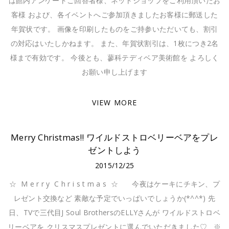
は館内アンケートご回答者様、ネットショップをご利用頂いたお
客様 および、各イベントへご参加頂きましたお客様に郵送した
年賀状です。 画像を印刷したものをご持参いただいても、割引
の対応はいたしかねます。 また、年賀状割引は、1枚につき2名
様まで有効です。 今後とも、蓼科テディベア美術館を よろしく
お願い申し上げます
VIEW MORE
Merry Christmas!! ワイルドストロベリーベアをプレ
ゼントしよう
2015/12/25
☆ M e r r y C h r i s t m a s ☆ 今夜はケーキにチキン、プ
レゼント交換など 素敵な予定でいっぱいでしょうか(*^^*) 先
日、TVで三代目J Soul BrothersのELLYさんが ワイルドストロベ
リーベアを クリスマスプレゼントに選んでいただきました♡ ※