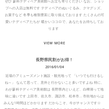
ぜひ 蓼科テディベア美術館へお立ち寄りください なお、ショッ
プへの入店は無料です テディベアのぬいぐるみ、クマグッズ、
お菓子など 冬季も種類豊富に取り揃えております たくさんの可
愛いテディベアたちが 暖かいココロで、あなたをお待ちしてお
ります
VIEW MORE
長野県民割がお得！
2016/01/04
近場のアミューズメント施設・観光地って 「いつでも行けるし
ね～」 なんて思って、意外と行かないこと多いですよね 特に、
わが蓼科テディベア美術館は 長野県内といえど、白樺湖って地
味に遠いです 上田市、佐久市、諏訪市、松本市… 市街地からは
みんな1時間ほどかかります だからこそ、今がチャンスです☆