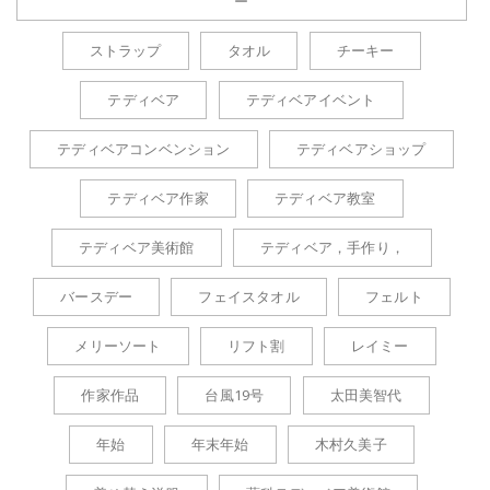
ー
ストラップ
タオル
チーキー
テディベア
テディベアイベント
テディベアコンベンション
テディベアショップ
テディベア作家
テディベア教室
テディベア美術館
テディベア，手作り，
バースデー
フェイスタオル
フェルト
メリーソート
リフト割
レイミー
作家作品
台風19号
太田美智代
年始
年末年始
木村久美子