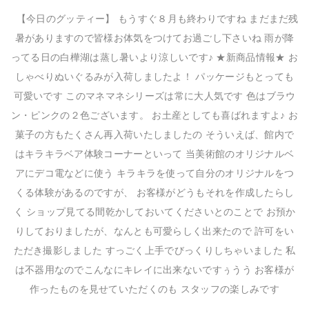
【今日のグッティー】 もうすぐ８月も終わりですね まだまだ残
暑がありますので皆様お体気をつけてお過ごし下さいね 雨が降
ってる日の白樺湖は蒸し暑いより涼しいです♪ ★新商品情報★ お
しゃべりぬいぐるみが入荷しましたよ！ パッケージもとっても
可愛いです このマネマネシリーズは常に大人気です 色はブラウ
ン・ピンクの２色ございます。 お土産としても喜ばれますよ♪ お
菓子の方もたくさん再入荷いたしましたの そういえば、館内で
はキラキラベア体験コーナーといって 当美術館のオリジナルベ
アにデコ電などに使う キラキラを使って自分のオリジナルをつ
くる体験があるのですが、 お客様がどうもそれを作成したらし
く ショップ見てる間乾かしておいてくださいとのことで お預か
りしておりましたが、なんとも可愛らしく出来たので 許可をい
ただき撮影しました すっごく上手でびっくりしちゃいました 私
は不器用なのでこんなにキレイに出来ないですぅうう お客様が
作ったものを見せていただくのも スタッフの楽しみです