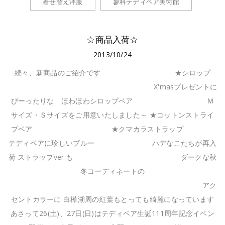
着せ替え洋服
蓼科テディベア美術館
☆商品入荷☆
2013/10/24
続々、新商品のご紹介です ★シロップ
X'masプレゼントに
ぴーったりな ほわほわシロップベア Ｍ
サイズ・Ｓサイズをご用意いたしました～ ★コットンストライ
プベア ★クマカラストラップ
テディベアに珍しいブルー ハデなこたちが再入
荷 ストラップver.も ダークな秋
冬コーディネートの
アク
セントカラーに 白樺湖周の紅葉もとっても綺麗になっています
あさって26(土)、27日(日)はテディベア生誕111周年記念イベン