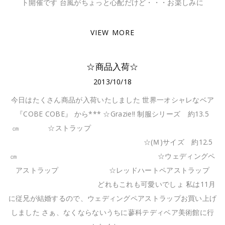
ト開催です 台風がちょっと心配だけど・・・お楽しみに
VIEW MORE
☆商品入荷☆
2013/10/18
今日はたくさん商品が入荷いたしました 世界一オシャレなベア
『COBE COBE』 から*** ☆Grazie!! 制服シリーズ 約13.5
㎝ ☆ストラップ
☆(Ｍ)サイズ 約12.5
㎝ ☆ウェディングペ
アストラップ ☆レッドハートペアストラップ
どれもこれも可愛いでしょ 私は11月
に従兄が結婚するので、ウェディングペアストラップお買い上げ
しました さぁ、なくならないうちに蓼科テディベア美術館に行