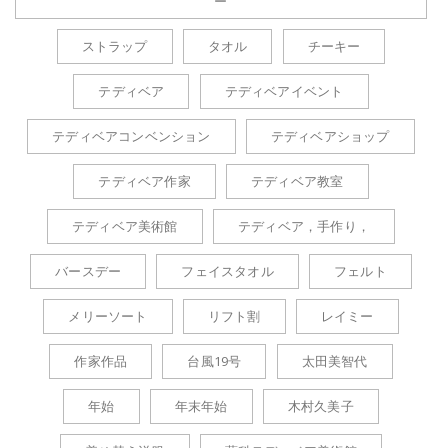
ー
ストラップ
タオル
チーキー
テディベア
テディベアイベント
テディベアコンベンション
テディベアショップ
テディベア作家
テディベア教室
テディベア美術館
テディベア，手作り，
バースデー
フェイスタオル
フェルト
メリーソート
リフト割
レイミー
作家作品
台風19号
太田美智代
年始
年末年始
木村久美子