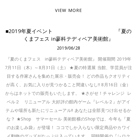
VIEW MORE
■2019年夏イベント 『夏の
くまフェス in蓼科テディベア美術館』
2019/06/28
『夏のくまフェス in蓼科テディベア美術館』 開催期間 2019年
7月11日（木）～8月31日（土） ★夏の特選展 当館、学芸員が注
目する作家さんを集めた展示・販売会！ どの作品もクオリティ
が高く、お気に入りが見つかること間違いなし!! 8月16日（金）
からはネットでの販売もいたします。 ★さがせ！チャレンジ レ
ベル２ リニューアル 大好評の館内ゲーム『レベル２』がアイ
テムや場所も新たにリニューアル!! あなたは全部見つけ出せるか
な？ ★Shop サマーセール 美術館横のShopでは、今年も『夏
のお楽しみ袋』が登場！ ココでしか入らない限定商品やカワイ
イ動物のグッズがたっぷり入っています。 同時開催の『シロク