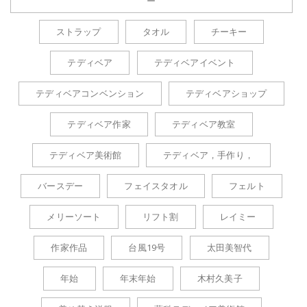
ー
ストラップ
タオル
チーキー
テディベア
テディベアイベント
テディベアコンベンション
テディベアショップ
テディベア作家
テディベア教室
テディベア美術館
テディベア，手作り，
バースデー
フェイスタオル
フェルト
メリーソート
リフト割
レイミー
作家作品
台風19号
太田美智代
年始
年末年始
木村久美子