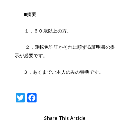
■摘要
１
．６０歳以上の方。
２．運転免許証かそれに順ずる証明書の提
示が必要です。
３．あくまでご本人のみの特典です。
T
F
w
a
it
c
Share This Article
te
e