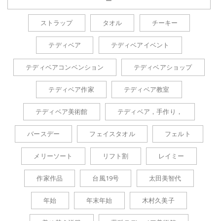
ー
ストラップ
タオル
チーキー
テディベア
テディベアイベント
テディベアコンベンション
テディベアショップ
テディベア作家
テディベア教室
テディベア美術館
テディベア，手作り，
バースデー
フェイスタオル
フェルト
メリーソート
リフト割
レイミー
作家作品
台風19号
太田美智代
年始
年末年始
木村久美子