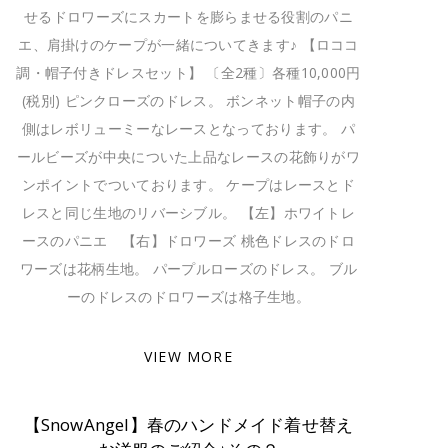
せるドロワーズにスカートを膨らませる役割のパニ
エ、肩掛けのケープが一緒についてきます♪ 【ロココ
調・帽子付きドレスセット】 〔全2種〕各種10,000円
(税別) ピンクローズのドレス。 ボンネット帽子の内
側はレボリューミーなレースとなっております。 パ
ールビーズが中央についた上品なレースの花飾りがワ
ンポイントでついております。 ケープはレースとド
レスと同じ生地のリバーシブル。 【左】ホワイトレ
ースのパニエ 【右】ドロワーズ 桃色ドレスのドロ
ワーズは花柄生地。 パープルローズのドレス。 ブル
ーのドレスのドロワーズは格子生地。
VIEW MORE
【SnowAngel】春のハンドメイド着せ替え