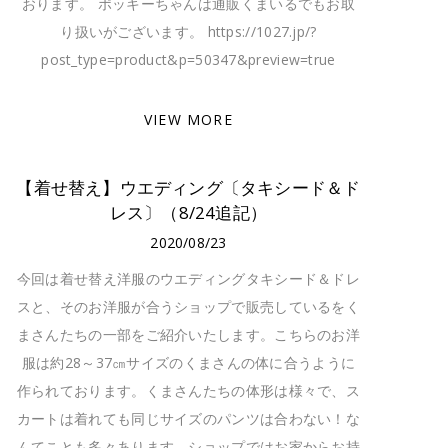
おります。 ポッキーちゃんは通販くまいるでもお取
り扱いがございます。 https://1027.jp/?
post_type=product&p=50347&preview=true
VIEW MORE
【着せ替え】ウエディング〔タキシード＆ド
レス〕（8/24追記）
2020/08/23
今回は着せ替え洋服のウエディングタキシード＆ドレ
スと、そのお洋服が合うショップで販売しているをく
まさんたちの一部をご紹介いたします。こちらのお洋
服は約28～37㎝サイズのくまさんの体に合うように
作られております。くまさんたちの体形は様々で、ス
カートは着れても同じサイズのパンツは合わない！な
んてことも多々あります。ショップではお家からお持