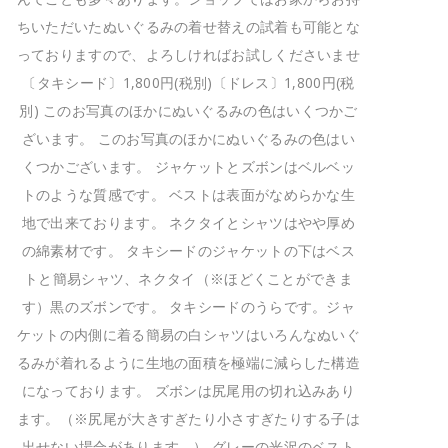
ちいただいたぬいぐるみの着せ替えの試着も可能とな
っておりますので、よろしければお試しくださいませ
〔タキシード〕1,800円(税別)〔ドレス〕1,800円(税
別) このお写真のほかにぬいぐるみの色はいくつかご
ざいます。 このお写真のほかにぬいぐるみの色はい
くつかございます。 ジャケットとズボンはベルベッ
トのような質感です。 ベストは表面がなめらかな生
地で出来ております。 ネクタイとシャツはやや厚め
の綿素材です。 タキシードのジャケットの下はベス
トと簡易シャツ、ネクタイ（※ほどくことができま
す）黒のズボンです。 タキシードのうらです。ジャ
ケットの内側に着る簡易の白シャツはいろんなぬいぐ
るみが着れるように生地の面積を極端に減らした構造
になっております。 ズボンは尻尾用の切れ込みあり
ます。（※尻尾が大きすぎたり小さすぎたりする子は
出せない場合があります。） グレーの光沢のベスト