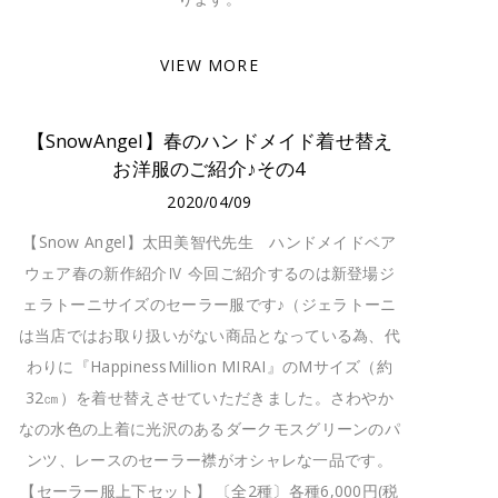
VIEW MORE
【SnowAngel】春のハンドメイド着せ替え
お洋服のご紹介♪その4
2020/04/09
【Snow Angel】太田美智代先生 ハンドメイドベア
ウェア春の新作紹介Ⅳ 今回ご紹介するのは新登場ジ
ェラトーニサイズのセーラー服です♪（ジェラトーニ
は当店ではお取り扱いがない商品となっている為、代
わりに『HappinessMillion MIRAI』のMサイズ（約
32㎝）を着せ替えさせていただきました。さわやか
なの水色の上着に光沢のあるダークモスグリーンのパ
ンツ、レースのセーラー襟がオシャレな一品です。
【セーラー服上下セット】 〔全2種〕各種6,000円(税