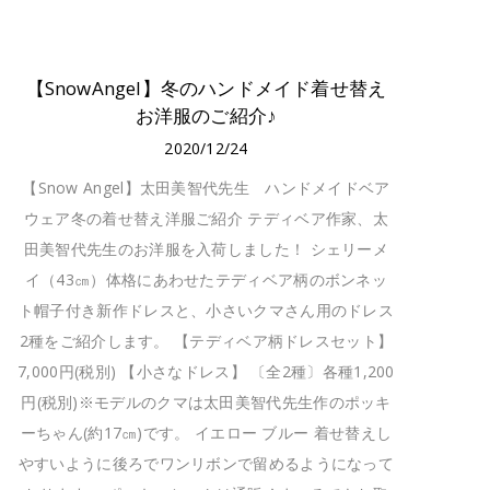
【SnowAngel】冬のハンドメイド着せ替え
お洋服のご紹介♪
2020/12/24
【Snow Angel】太田美智代先生 ハンドメイドベア
ウェア冬の着せ替え洋服ご紹介 テディベア作家、太
田美智代先生のお洋服を入荷しました！ シェリーメ
イ（43㎝）体格にあわせたテディベア柄のボンネッ
ト帽子付き新作ドレスと、小さいクマさん用のドレス
2種をご紹介します。 【テディベア柄ドレスセット】
7,000円(税別) 【小さなドレス】 〔全2種〕各種1,200
円(税別)※モデルのクマは太田美智代先生作のポッキ
ーちゃん(約17㎝)です。 イエロー ブルー 着せ替えし
やすいように後ろでワンリボンで留めるようになって