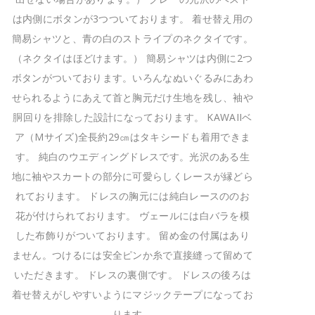
は内側にボタンが3つついております。 着せ替え用の
簡易シャツと、青の白のストライプのネクタイです。
（ネクタイはほどけます。） 簡易シャツは内側に2つ
ボタンがついております。いろんなぬいぐるみにあわ
せられるようにあえて首と胸元だけ生地を残し、袖や
胴回りを排除した設計になっております。 KAWAIIベ
ア（Mサイズ)全長約29㎝はタキシードも着用できま
す。 純白のウエディングドレスです。光沢のある生
地に袖やスカートの部分に可愛らしくレースが縁どら
れております。 ドレスの胸元には純白レースののお
花が付けられております。 ヴェールには白バラを模
した布飾りがついております。 留め金の付属はあり
ません。つけるには安全ピンか糸で直接縫って留めて
いただきます。 ドレスの裏側です。 ドレスの後ろは
着せ替えがしやすいようにマジックテープになってお
ります。