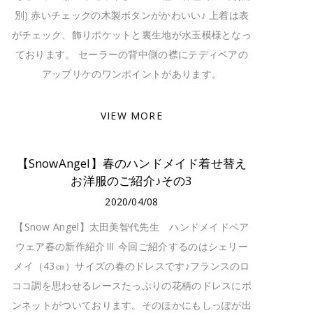
別) 赤いチェックの木製ボタンがかわいい♪ 上着は表
がチェック、飾りポケットと裏生地が水玉模様となっ
ております。 セーラーの背中側の襟にテディベアの
アップリケのワンポイントがあります。
VIEW MORE
【SnowAngel】春のハンドメイド着せ替え
お洋服のご紹介♪その3
2020/04/08
【Snow Angel】太田美智代先生 ハンドメイドベア
ウェア春の新作紹介Ⅲ 今回ご紹介するのはシェリー
メイ（43㎝）サイズの春のドレスです♪フランスのロ
ココ調を思わせるレースたっぷりの花柄のドレスにボ
ンネットがついております。そのほかにもしっぽが出